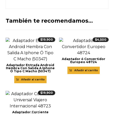
También te recomendamos…
$
19,900
$
4,500
Adaptador ó Convertidor
Europeo 48724
Adaptador Entrada Android
Hembra Con Salida A Iphone
Añadir al carrito
Ó Tipo C Macho (50347)
Añadir al carrito
$
19,900
Adaptador Corriente