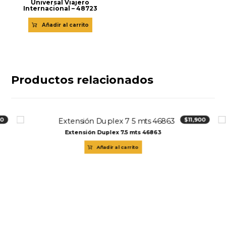
Universal Viajero
Internacional – 48723
Añadir al carrito
Productos relacionados
00
$
11,900
Extensión Duplex 7.5 mts 46863
Añadir al carrito