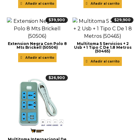
Añadir al carrito
Añadir al carrito
$
39,900
$
29,900
Extension Negra Con Polo 8
Multitoma 5 Servicios + 2
Mts Brickell (50506)
Usb + 1 Tipo C De 1.8 Metros
(50465)
Añadir al carrito
Añadir al carrito
$
26,900
Multitoma Internacional De