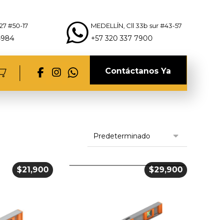
27 #50-17
MEDELLÍN, Cll 33b sur #43-57
4984
+57 320 337 7900
Contáctanos Ya
$
21,900
$
29,900