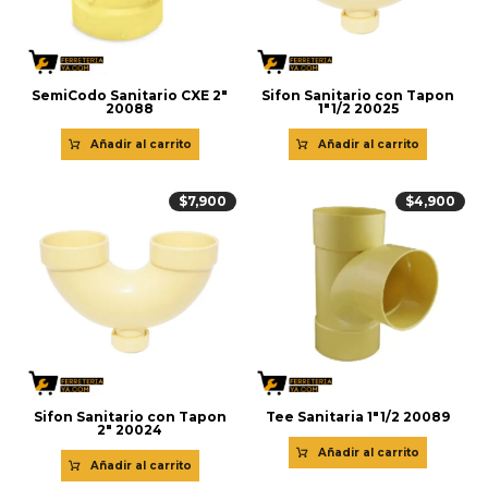
SemiCodo Sanitario CXE 2″
Sifon Sanitario con Tapon
20088
1″1/2 20025
Añadir al carrito
Añadir al carrito
$
7,900
$
4,900
Sifon Sanitario con Tapon
Tee Sanitaria 1″1/2 20089
2″ 20024
Añadir al carrito
Añadir al carrito