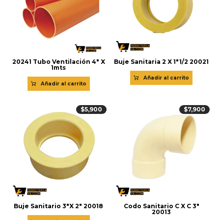
20241 Tubo Ventilación 4″ X
Buje Sanitaria 2 X 1″1/2 20021
1mts
Añadir al carrito
Añadir al carrito
$
5,900
$
7,900
Buje Sanitario 3″X 2″ 20018
Codo Sanitario C X C 3″
20013