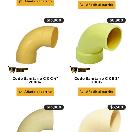
Añadir al carrito
Añadir al carrito
$
13,900
$
8,900
Codo Sanitario C X C 4″
Codo Sanitario C X E 3″
20004
20012
Añadir al carrito
Añadir al carrito
$
13,900
$
3,500