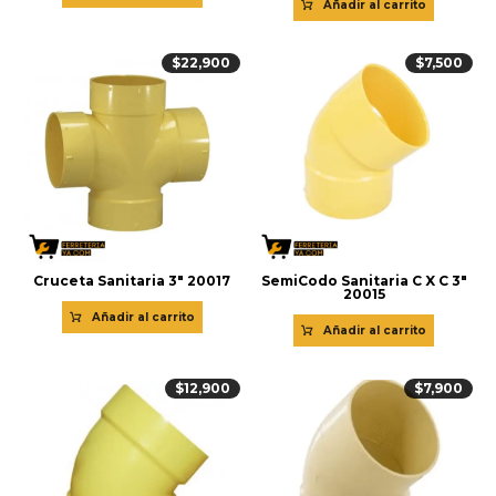
Añadir al carrito
$
22,900
$
7,500
Cruceta Sanitaria 3″ 20017
SemiCodo Sanitaria C X C 3″
20015
Añadir al carrito
Añadir al carrito
$
12,900
$
7,900