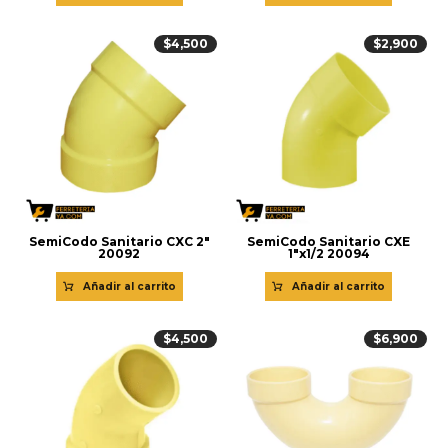
$
4,500
$
2,900
SemiCodo Sanitario CXC 2″
SemiCodo Sanitario CXE
20092
1″x1/2 20094
Añadir al carrito
Añadir al carrito
$
4,500
$
6,900