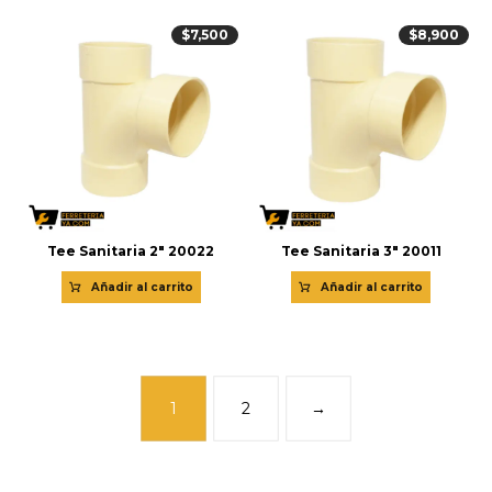
$
7,500
$
8,900
Tee Sanitaria 2″ 20022
Tee Sanitaria 3″ 20011
Añadir al carrito
Añadir al carrito
1
2
→