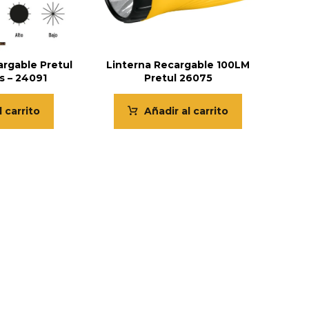
argable Pretul
Linterna Recargable 100LM
 – 24091
Pretul 26075
l carrito
Añadir al carrito