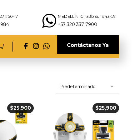
27 #50-17
MEDELLÍN, Cll 33b sur #43-57
4984
+57 320 337 7900
Contáctanos Ya
$
25,900
$
25,900