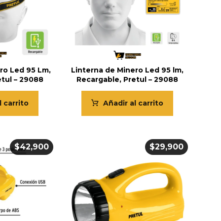
ro Led 95 Lm,
Linterna de Minero Led 95 lm,
etul – 29088
Recargable, Pretul – 29088
l carrito
Añadir al carrito
$
42,900
$
29,900