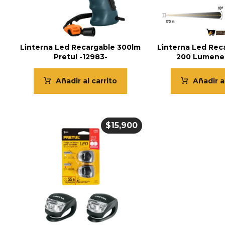
Linterna Led Recargable 300lm
Linterna Led Rec
Pretul -12983-
200 Lumenes
Añadir al carrito
Añadir a
$
15,900