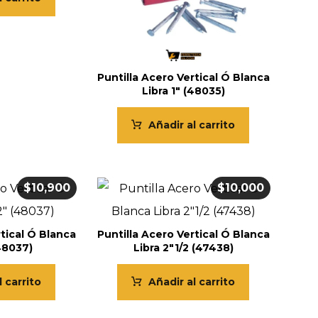
Puntilla Acero Vertical Ó Blanca
Libra 1″ (48035)
Añadir al carrito
$
10,900
$
10,000
rtical Ó Blanca
Puntilla Acero Vertical Ó Blanca
(48037)
Libra 2″1/2 (47438)
l carrito
Añadir al carrito