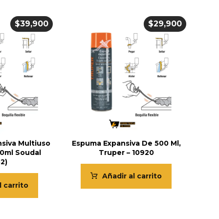
$
39,900
$
29,900
siva Multiuso
Espuma Expansiva De 500 Ml,
50ml Soudal
Truper – 10920
2)
Añadir al carrito
l carrito