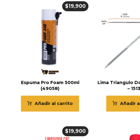
$
19,900
Espuma Pro Foam 500ml
Lima Triangulo D
(49058)
– 151
Añadir al carrito
Añadir a
$
19,900