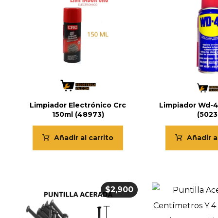
Limpiador Electrónico Crc
Limpiador Wd-4
150ml (48973)
(5023
Añadir al carrito
Añadir a
$
2,900