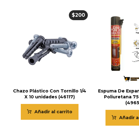
$
200
Chazo Plástico Con Tornillo 1/4
Espuma De Expan
X 10 unidades (46117)
Poliuretana 7
(4965
Añadir al carrito
Añadir a