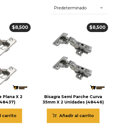
$
8,500
$
8,500
e Plana X 2
Bisagra Semi Parche Curva
(48437)
35mm X 2 Unidades (48446)
l carrito
Añadir al carrito