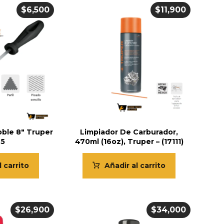
$
6,500
$
11,900
oble 8″ Truper
Limpiador De Carburador,
35
470ml (16oz), Truper – (17111)
l carrito
Añadir al carrito
$
26,900
$
34,000