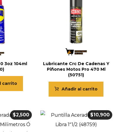
0 3oz 104ml
Lubricante Crc De Cadenas Y
0)
Piñones Motos Pro 470 Ml
(50751)
l carrito
Añadir al carrito
$
2,500
$
10,900