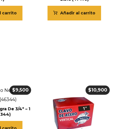
l carrito
Añadir al carrito
$
9,500
$
10,900
ra De 3/4″ – 1
6344)
l carrito