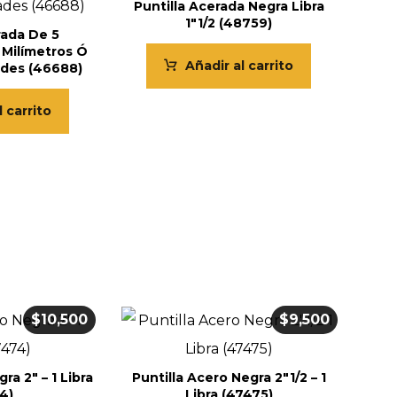
Puntilla Acerada Negra Libra
1″1/2 (48759)
rada De 5
 Milímetros Ó
Añadir al carrito
ades (46688)
l carrito
$
10,500
$
9,500
ra 2″ – 1 Libra
Puntilla Acero Negra 2″1/2 – 1
4)
Libra (47475)