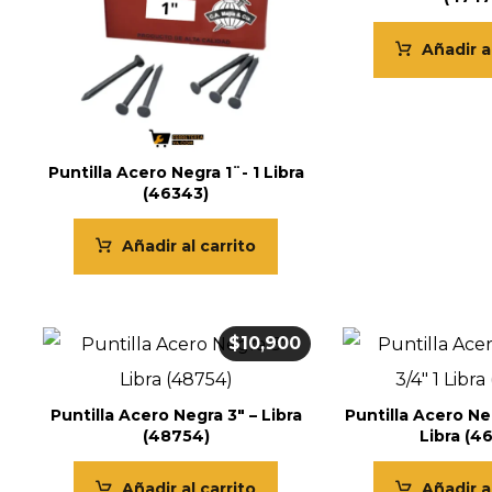
Añadir a
Puntilla Acero Negra 1¨- 1 Libra
(46343)
Añadir al carrito
$
10,900
Puntilla Acero Negra 3″ – Libra
Puntilla Acero Neg
(48754)
Libra (4
Añadir al carrito
Añadir a