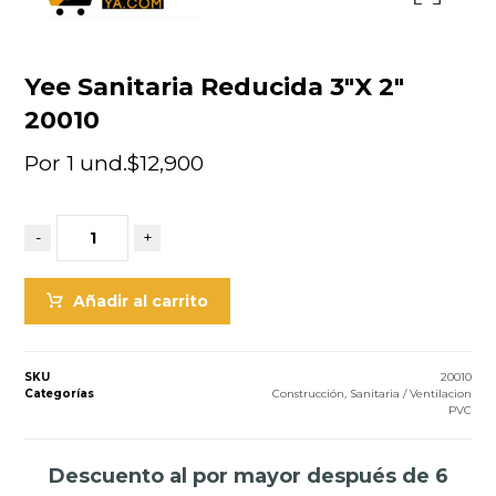
Yee Sanitaria Reducida 3″X 2″
20010
Por 1 und.
$
12,900
-
+
Añadir al carrito
SKU
20010
Categorías
Construcción
,
Sanitaria / Ventilacion
PVC
Descuento al por mayor después de 6