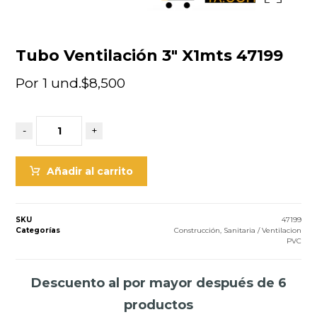
Tubo Ventilación 3″ X1mts 47199
Por 1 und.
$
8,500
-
+
Añadir al carrito
SKU
47199
Categorías
Construcción
,
Sanitaria / Ventilacion
PVC
Descuento al por mayor después de 6
productos