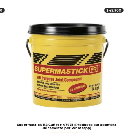
00
$
49,900
Supermastick 1/2 Cuñete 47975 (Producto para compra
unicamente por Whatsapp)