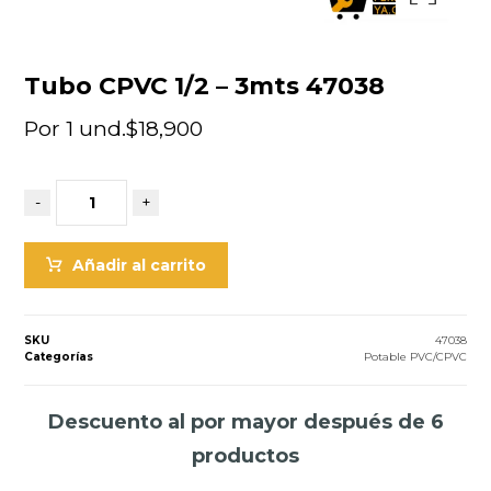
Tubo CPVC 1/2 – 3mts 47038
Por 1 und.
$
18,900
-
+
Añadir al carrito
SKU
47038
Categorías
Potable PVC/CPVC
Descuento al por mayor después de 6
productos