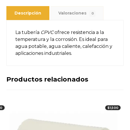
Descripción
Valoraciones
0
La tubería
CPVC
ofrece resistencia a la
temperatura y la corrosión. Es ideal para
agua potable, agua caliente, calefacción y
aplicaciones industriales.
Productos relacionados
00
$
1,500