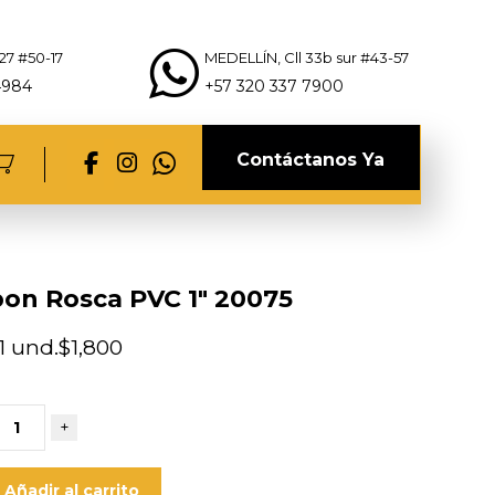
27 #50-17
MEDELLÍN, Cll 33b sur #43-57
4984
+57 320 337 7900
Contáctanos Ya
on Rosca PVC 1″ 20075
1 und.
$
1,800
+
Añadir al carrito