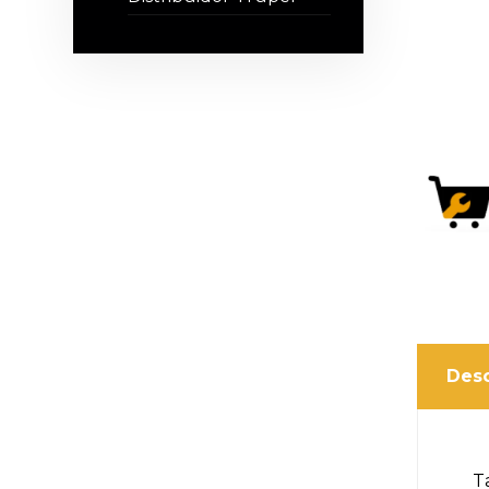
Desc
T