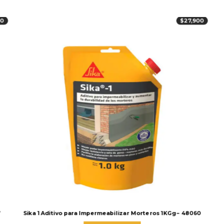
00
$
27,900
7
Sika 1 Aditivo para Impermeabilizar Morteros 1KGg – 48060