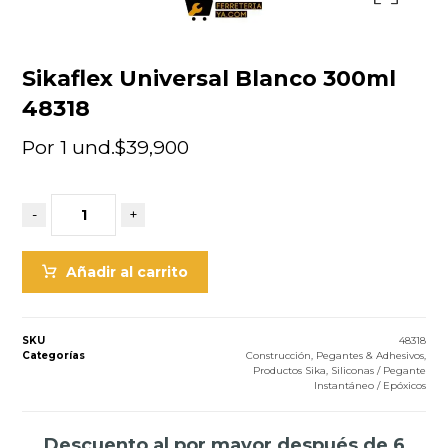
Sikaflex Universal Blanco 300ml
48318
Por 1 und.
$
39,900
-
+
Añadir al carrito
SKU
48318
Categorías
Construcción
,
Pegantes & Adhesivos
,
Productos Sika
,
Siliconas / Pegante
Instantáneo / Epóxicos
Descuento al por mayor después de 6