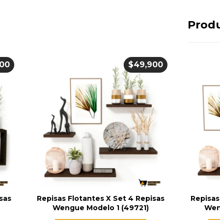
Produ
900
$
49,900
sas
Repisas Flotantes X Set 4 Repisas
Repisas
Wengue Modelo 1 (49721)
Wen