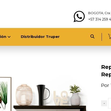
BOGOTA, Cra 
+57 314 259 
ión
Distribuidor Truper
Rep
Rep
Por 
-