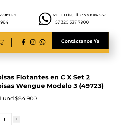
27 #50-17
MEDELLÍN, Cll 33b sur #43-57
4984
+57 320 337 7900
Contáctanos Ya
isas Flotantes en C X Set 2
isas Wengue Modelo 3 (49723)
1 und.
$
84,900
+