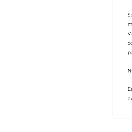
S
m
V
c
p
N
E
d