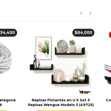
$
34,400
$
84,000
ategoría
Repisas Flotantes en U X Set 3
Co
16
Repisas Wengue Modelo 5 (49725)