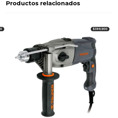
Productos relacionados
00
$
399,900