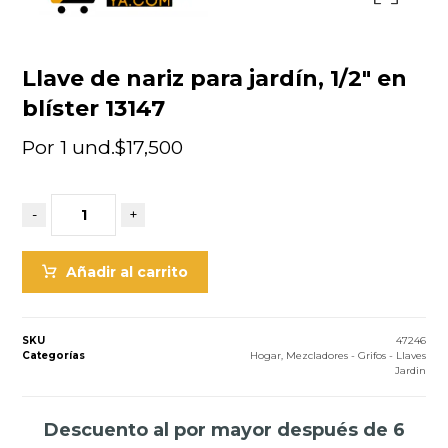
Llave de nariz para jardín, 1/2″ en
blíster 13147
Por 1 und.
$
17,500
-
+
Añadir al carrito
SKU
47246
Categorías
Hogar
,
Mezcladores - Grifos - Llaves
Jardin
Descuento al por mayor después de 6