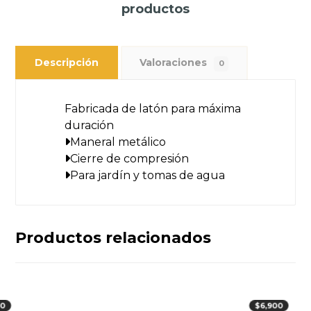
productos
Descripción
Valoraciones
0
Fabricada de latón para máxima
duración
Maneral metálico
Cierre de compresión
Para jardín y tomas de agua
Productos relacionados
00
$
6,900