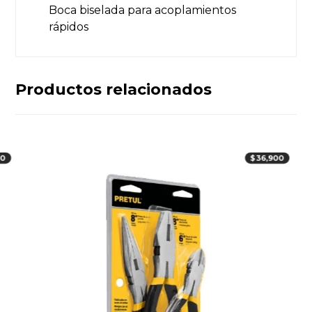
Boca biselada para acoplamientos
rápidos
Productos relacionados
00
$
36,900