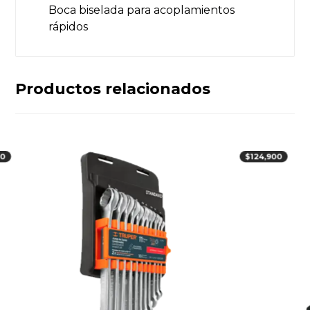
Boca biselada para acoplamientos
rápidos
Productos relacionados
00
$
124,900