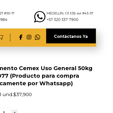
27 #50-17
MEDELLÍN, Cll 33b sur #43-57
4984
+57 320 337 7900
Contáctanos Ya
mento Cemex Uso General 50kg
77 (Producto para compra
icamente por Whatsapp)
1 und.
$
37,900
+