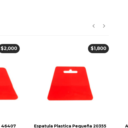
$
2,000
$
1,800
e 46407
Espatula Plastica Pequeña 20355
A