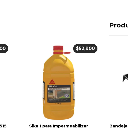
Produ
900
$
52,900
1515
Sika 1 para Impermeabilizar
Bandeja 