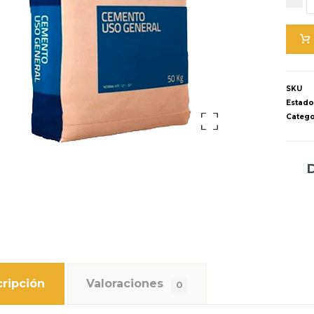
SKU
Estad
Catego
Ampliar la imagen
ripción
Valoraciones
0