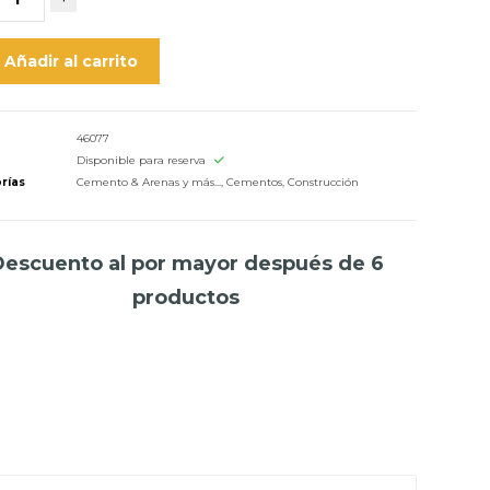
Añadir al carrito
46077
o
Disponible para reserva
rías
Cemento & Arenas y más...
,
Cementos
,
Construcción
Descuento al por mayor después de 6
productos