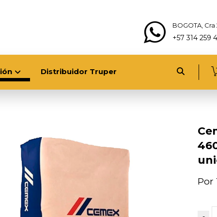
BOGOTA, Cra 
+57 314 259 
ión
Distribuidor Truper
Ce
460
un
Por 
-