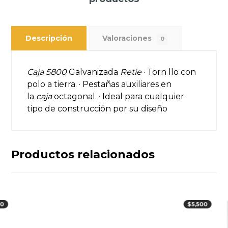
Descripción
Valoraciones
0
Caja 5800
Galvanizada
Retie
· Torn llo con
polo a tierra. · Pestañas auxiliares en
la
caja
octagonal. · Ideal para cualquier
tipo de construcción por su diseño
Productos relacionados
00
$
5,500