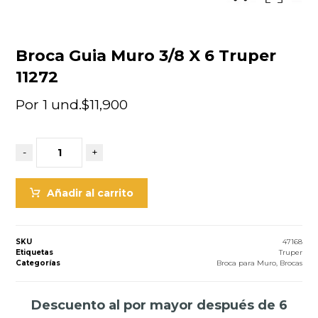
Broca Guia Muro 3/8 X 6 Truper
11272
Por 1 und.
$
11,900
-
+
Añadir al carrito
SKU
47168
Etiquetas
Truper
Categorías
Broca para Muro
,
Brocas
Descuento al por mayor después de 6