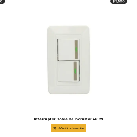
00
$
7,500
Interruptor Doble de Incrustar 46179
Añadir al carrito