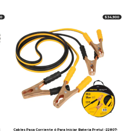
00
$
34,900
2
Cables Pasa Corriente ó Para Iniciar Bateria Pretul -22807-