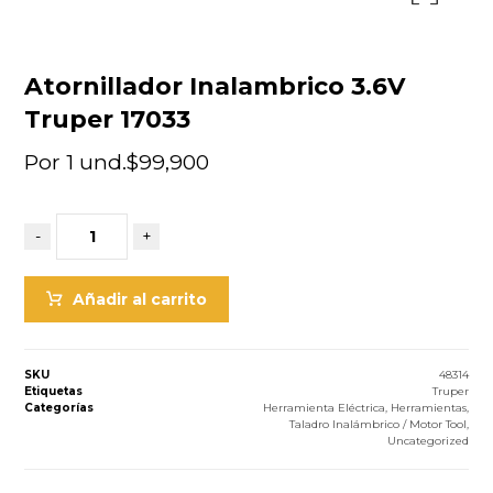
Atornillador Inalambrico 3.6V
Truper 17033
Por 1 und.
$
99,900
-
+
Añadir al carrito
SKU
48314
Etiquetas
Truper
Categorías
Herramienta Eléctrica
,
Herramientas
,
Taladro Inalámbrico / Motor Tool
,
Uncategorized