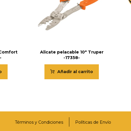
 Comfort
Alicate pelacable 10″ Truper
-
-17358-
o
Añadir al carrito
Términos y Condiciones
Políticas de Envío