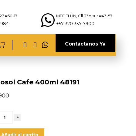
27 #50-17
MEDELLÍN, Cll 33b sur #43-57
4984
+57 320 337 7900
Contáctanos Ya
osol Cafe 400ml 48191
,900
+
Añadir al carrito