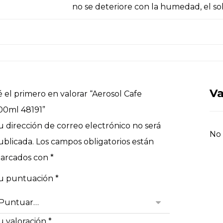
no se deteriore con la humedad, el sol
Va
é el primero en valorar “Aerosol Cafe
00ml 48191”
u dirección de correo electrónico no será
No 
ublicada.
Los campos obligatorios están
arcados con
*
u puntuación
*
u valoración
*