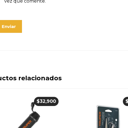
vez que comente.
Enviar
ctos relacionados
$
32,900