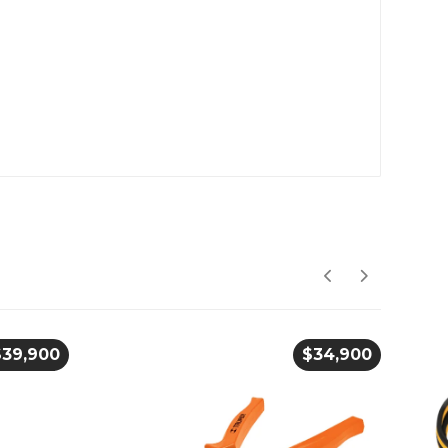
$
39,900
$
34,900