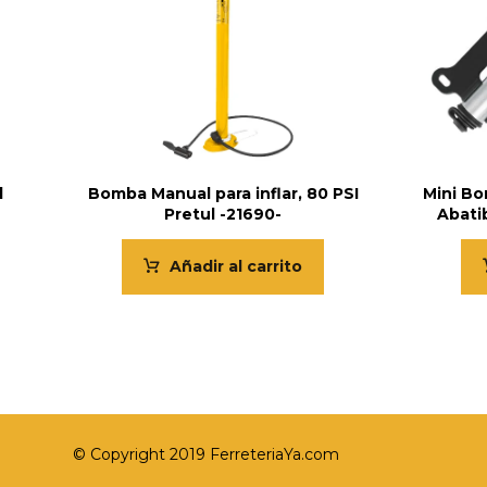
l
Bomba Manual para inflar, 80 PSI
Mini Bo
Pretul -21690-
Abatib
Añadir al carrito
© Copyright 2019 FerreteriaYa.com