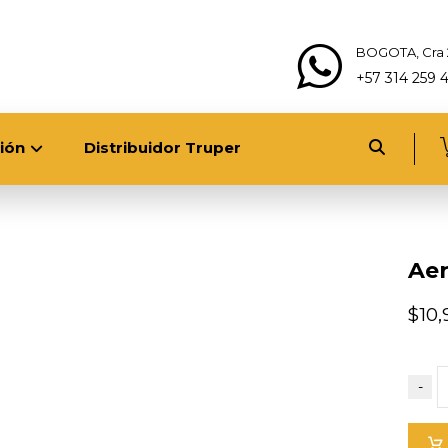
BOGOTA, Cra 
+57 314 259 
ión
Distribuidor Truper
Aer
$
10
-